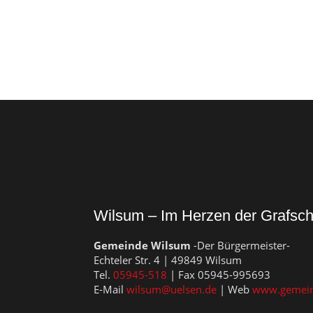
Wilsum – Im Herzen der Grafsch
Gemeinde Wilsum
-Der Bürgermeister-
Echteler Str. 4 | 49849 Wilsum
Tel.
05945-518
| Fax 05945-995693
E-Mail
wilsum@uelsen.de
| Web
www.gemein