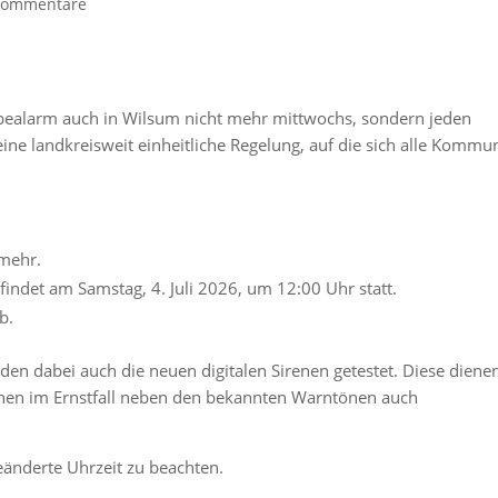
Kommentare
obealarm auch in Wilsum nicht mehr mittwochs, sondern jeden
eine landkreisweit einheitliche Regelung, auf die sich alle Komm
 mehr.
indet am Samstag, 4. Juli 2026, um 12:00 Uhr statt.
b.
en dabei auch die neuen digitalen Sirenen getestet. Diese diene
en im Ernstfall neben den bekannten Warntönen auch
eänderte Uhrzeit zu beachten.